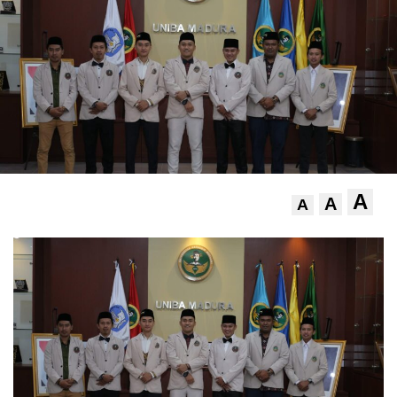
A
A
A