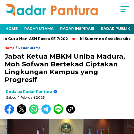
HOME
RADAR UTAMA
RADAR INSPIRASI
RADAR PUBLIK
b Guru Non-ASN Pasca SE 7/202
KI Sumenep Sosialisasikan Ke
/
Home
Radar Utama
Jabat Ketua MBKM Uniba Madura,
Moh Sofwan Bertekad Ciptakan
Lingkungan Kampus yang
Progresif
Redaksi Radar Pantura
Sabtu, 1 Februari 2025