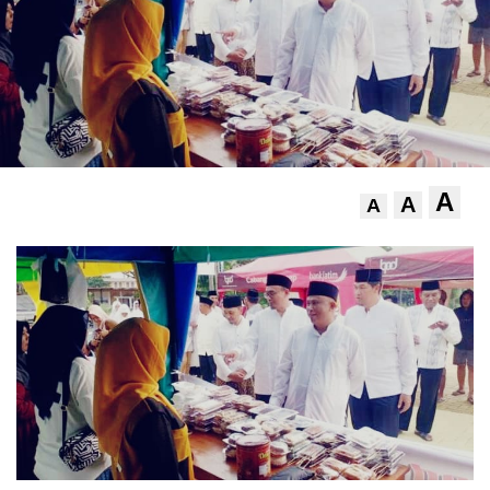
A
A
A