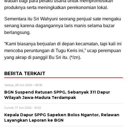
wadah bagi para pelaku usaha untuk mempromosikan
produknya serta meningkatkan perekonomian lokal.
Sementara itu Sri Wahyuni seorang penjual sate mengaku
senang karena dagangannya laris manis selama bazar
berlangsung.
“Kami biasanya berjualan di depan kecamatan, tapi kali ini
mencoba peruntungan di Tugu Keris ini,” ucap perempuan
yang akrap di panggil Bu Sri itu. (*/zn).
BERITA TERKAIT
Selasa, 28 Juli 2026 - 08:36
BGN Suspend Ratusan SPPG, Sebanyak 311 Dapur
Wilayah Jawa-Madura Terdampak
Jumat, 17 Juli 2026 - 16:52
Kepala Dapur SPPG Sapeken Bolos Ngantor, Relawan
Layangkan Laporan ke BGN