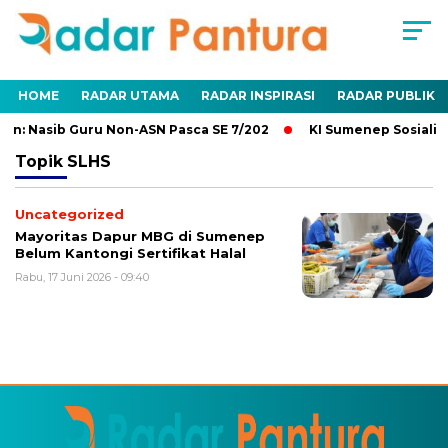
HOME
RADAR UTAMA
RADAR INSPIRASI
RADAR PUBLIK
n: Nasib Guru Non-ASN Pasca SE 7/202
KI Sumenep Sosialisa
Topik
SLHS
Uncategorized
Mayoritas Dapur MBG di Sumenep
Belum Kantongi Sertifikat Halal
Rabu, 17 Juni 2026 - 09:40