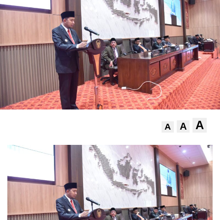
A
A
A