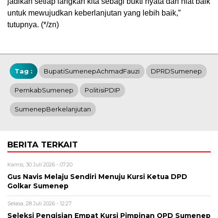
jadikan setiap langkah kita sebagi bukti nyata dari niat baik
untuk mewujudkan keberlanjutan yang lebih baik,”
tutupnya. (*/zn)
Tag :
BupatiSumenepAchmadFauzi
DPRDSumenep
PemkabSumenep
PolitisiPDIP
SumenepBerkelanjutan
BERITA TERKAIT
Kamis, 30 Juli 2026 - 07:20
Gus Navis Melaju Sendiri Menuju Kursi Ketua DPD
Golkar Sumenep
Selasa, 28 Juli 2026 - 12:27
Seleksi Pengisian Empat Kursi Pimpinan OPD Sumenep