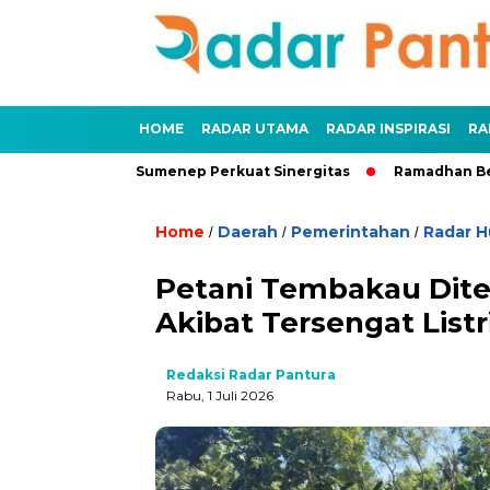
HOME
RADAR UTAMA
RADAR INSPIRASI
RA
asi dan DPRD Sumenep Perkuat Sinergitas
Ramadhan Berkah,
Home
Daerah
Pemerintahan
Radar 
/
/
/
Petani Tembakau Dite
Akibat Tersengat Listr
Redaksi Radar Pantura
Rabu, 1 Juli 2026