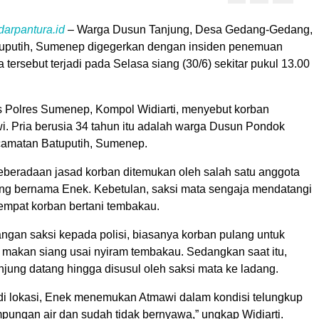
arpantura.id
– Warga Dusun Tanjung, Desa Gedang-Gedang,
uputih, Sumenep digegerkan dengan insiden penemuan
a tersebut terjadi pada Selasa siang (30/6) sekitar pukul 13.00
s Polres Sumenep, Kompol Widiarti, menyebut korban
. Pria berusia 34 tahun itu adalah warga Dusun Pondok
camatan Batuputih, Sumenep.
keberadaan jasad korban ditemukan oleh salah satu anggota
ng bernama Enek. Kebetulan, saksi mata sengaja mendatangi
tempat korban bertani tembakau.
angan saksi kepada polisi, biasanya korban pulang untuk
n makan siang usai nyiram tembakau. Sedangkan saat itu,
njung datang hingga disusul oleh saksi mata ke ladang.
i lokasi, Enek menemukan Atmawi dalam kondisi telungkup
pungan air dan sudah tidak bernyawa,” ungkap Widiarti.