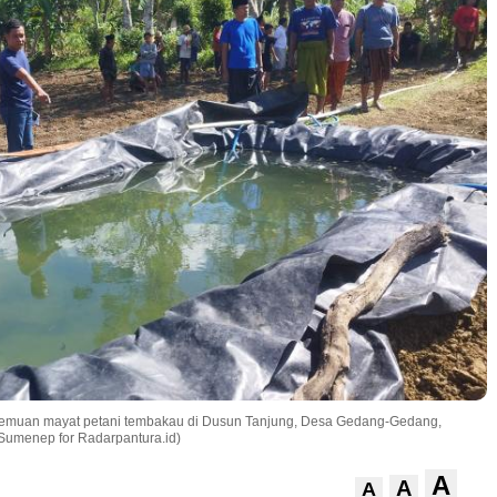
uan mayat petani tembakau di Dusun Tanjung, Desa Gedang-Gedang,
 Sumenep for Radarpantura.id)
A
A
A