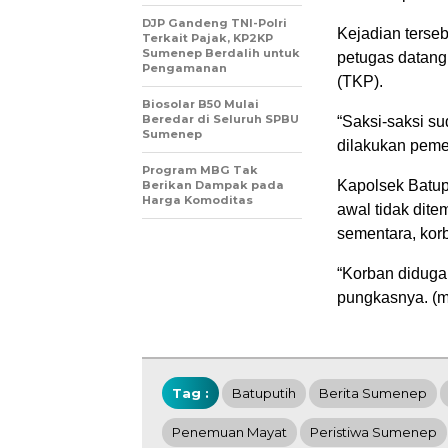
DJP Gandeng TNI-Polri
Kejadian terseb
Terkait Pajak, KP2KP
Sumenep Berdalih untuk
petugas datang
Pengamanan
(TKP).
Biosolar B50 Mulai
Beredar di Seluruh SPBU
“Saksi-saksi s
Sumenep
dilakukan peme
Program MBG Tak
Kapolsek Batup
Berikan Dampak pada
Harga Komoditas
awal tidak dit
sementara, korb
“Korban diduga 
pungkasnya. (m
Tag :
Batuputih
Berita Sumenep
Penemuan Mayat
Peristiwa Sumenep