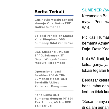
SUMENEP,
Rad
Berita Terkait
Kecamatan Bat
Gus Navis Melaju Sendiri
mayat. Peristiw
Menuju Kursi Ketua DPD
Golkar Sumenep
WIB.
Seleksi Pengisian Empat
Plt. Kasi Huma
Kursi Pimpinan OPD
bernama Atmawi
Sumenep Nihil Pendaftar
Daja, Desa/Ke
BGN Suspend Ratusan
SPPG, Sebanyak 311
Kata Widiarti, 
Dapur Wilayah Jawa-
Madura Terdampak
keluarganya ya
lokasi tegalan 
Operasionalisasi
Fasilitas RDF di TPA
Sumenep Macet, DLH
Berdasar keter
Berdalih Akibat
beristirahat da
Perbaikan Bangunan
korban tidak ku
Kerja Sama DLH
Sumenep dengan PT SBI
“Sesampainya d
Tak Tuntas, 40 Ton RDF
Tak Terjual
di dalam penam