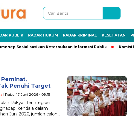
DAR PUBLIK
RADAR HUKUM
RADAR KRIMINAL
KESEHATAN
P
enep Sosialisasikan Keterbukaan Informasi Publik
Komisi I
 Peminat,
Tak Penuhi Target
ma
| Rabu, 17 Juni 2026 - 09:15
lah Rakyat Terintegrasi
ghadapi kendala dalam
han Juni 2026, jumlah calon…