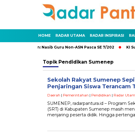
HOME
RADAR UTAMA
RADAR INSPIRASI
RA
n dan Penundaan: Nasib Guru Non-ASN Pasca SE 7/202
KI Sum
Topik
Pendidikan Sumenep
Sekolah Rakyat Sumenep Sepi
Penjaringan Siswa Terancam 
Daerah
|
Pemerintahan
|
Pendidikan
|
Radar Uta
SUMENEP, radarpantura.id – Program Seko
(SRT) di Kabupaten Sumenep masih men
menjaring peserta didik. Hingga pertenga