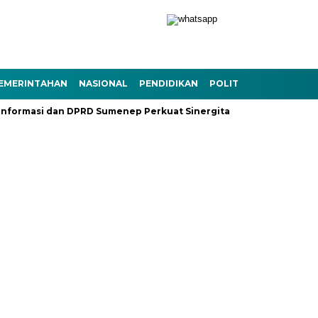
EMERINTAHAN
NASIONAL
PENDIDIKAN
POLITIK
TEKNOLOGI
nformasi dan DPRD Sumenep Perkuat Sinergitas
Ramadhan Ber