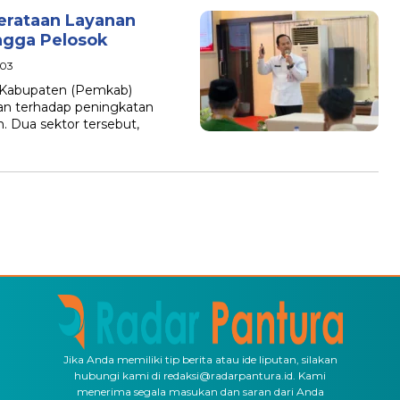
rataan Layanan
ngga Pelosok
:03
 Kabupaten (Pemkab)
n terhadap peningkatan
. Dua sektor tersebut,
Jika Anda memiliki tip berita atau ide liputan, silakan
hubungi kami di redaksi@radarpantura.id. Kami
menerima segala masukan dan saran dari Anda