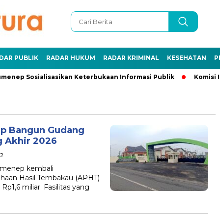
DAR PUBLIK
RADAR HUKUM
RADAR KRIMINAL
KESEHATAN
P
enep Sosialisasikan Keterbukaan Informasi Publik
Komisi In
ep Bangun Gudang
 Akhir 2026
32
umenep kembali
haan Hasil Tembakau (APHT)
1,6 miliar. Fasilitas yang