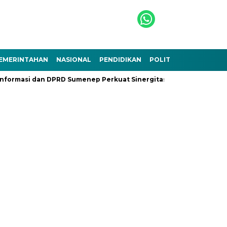
EMERINTAHAN
NASIONAL
PENDIDIKAN
POLITIK
TEKNOLOGI
formasi dan DPRD Sumenep Perkuat Sinergitas
Ramadhan Berk