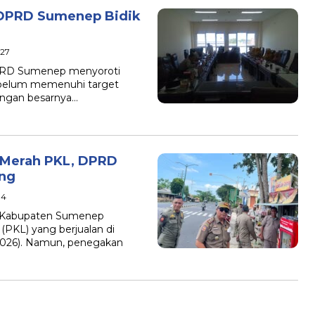
I DPRD Sumenep Bidik
:27
DPRD Sumenep menyoroti
g belum memenuhi target
dengan besarnya…
a Merah PKL, DPRD
ang
04
h Kabupaten Sumenep
(PKL) yang berjualan di
/2026). Namun, penegakan