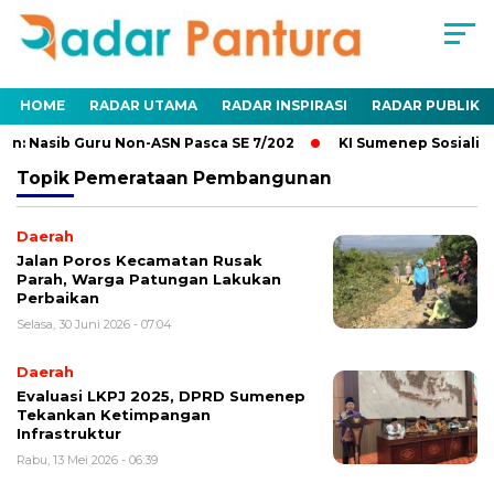
HOME
RADAR UTAMA
RADAR INSPIRASI
RADAR PUBLIK
n: Nasib Guru Non-ASN Pasca SE 7/202
KI Sumenep Sosialisa
Topik
Pemerataan Pembangunan
Daerah
Jalan Poros Kecamatan Rusak
Parah, Warga Patungan Lakukan
Perbaikan
Selasa, 30 Juni 2026 - 07:04
Daerah
Evaluasi LKPJ 2025, DPRD Sumenep
Tekankan Ketimpangan
Infrastruktur
Rabu, 13 Mei 2026 - 06:39