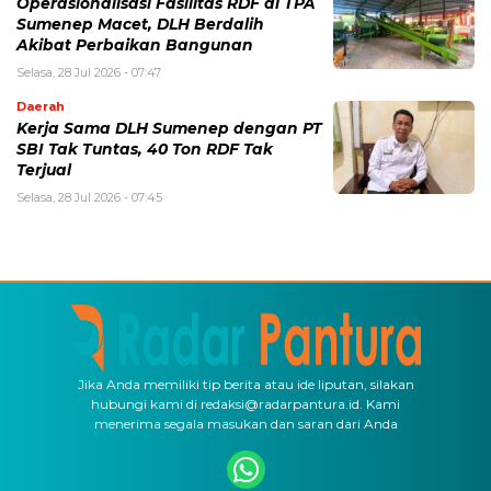
Operasionalisasi Fasilitas RDF di TPA
Sumenep Macet, DLH Berdalih
Akibat Perbaikan Bangunan
Selasa, 28 Jul 2026 - 07:47
Daerah
Kerja Sama DLH Sumenep dengan PT
SBI Tak Tuntas, 40 Ton RDF Tak
Terjual
Selasa, 28 Jul 2026 - 07:45
Jika Anda memiliki tip berita atau ide liputan, silakan
hubungi kami di redaksi@radarpantura.id. Kami
menerima segala masukan dan saran dari Anda