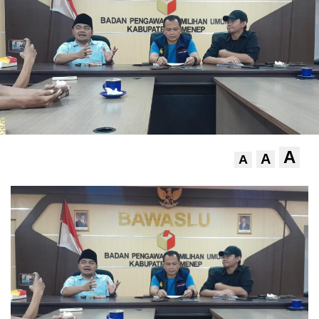
A
A
A