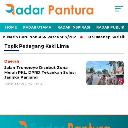
HOME
RADAR UTAMA
RADAR INSPIRASI
RADAR PUBLIK
n: Nasib Guru Non-ASN Pasca SE 7/202
KI Sumenep Sosialisa
Topik
Pedagang Kaki Lima
Daerah
Jalan Trunojoyo Disebut Zona
Merah PKL, DPRD Tekankan Solusi
Jangka Panjang
Senin, 18 Mei 2026 - 08:04