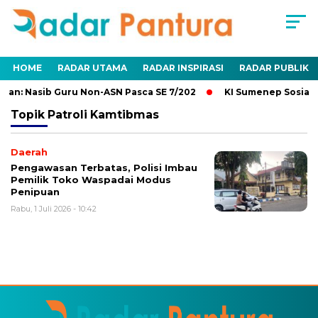
HOME
RADAR UTAMA
RADAR INSPIRASI
RADAR PUBLIK
an: Nasib Guru Non-ASN Pasca SE 7/202
KI Sumenep Sosialis
Topik
Patroli Kamtibmas
Daerah
Pengawasan Terbatas, Polisi Imbau
Pemilik Toko Waspadai Modus
Penipuan
Rabu, 1 Juli 2026 - 10:42