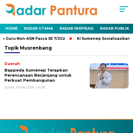
HOME
RADAR UTAMA
RADAR INSPIRASI
RADAR PUBLIK
ib Guru Non-ASN Pasca SE 7/202
KI Sumenep Sosialisasikan K
Topik
Musrenbang
Daerah
Bappeda Sumenep Terapkan
Perencanaan Berjenjang untuk
Perkuat Pembangunan
Jumat, 29 Mei 2026 - 04:56