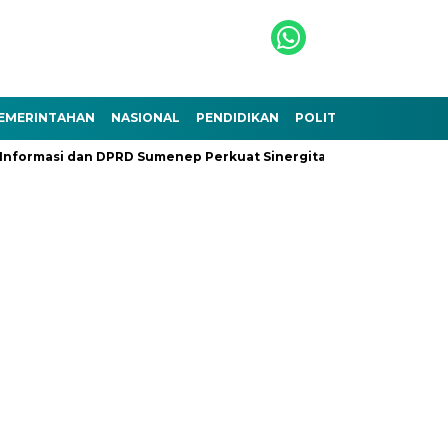
EMERINTAHAN
NASIONAL
PENDIDIKAN
POLITIK
TEKNOLOGI
nformasi dan DPRD Sumenep Perkuat Sinergitas
Ramadhan Ber