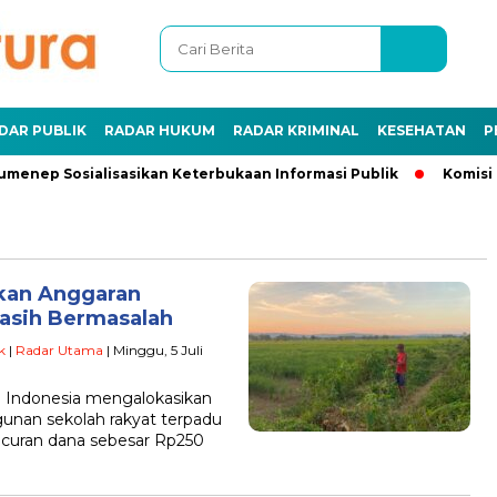
DAR PUBLIK
RADAR HUKUM
RADAR KRIMINAL
KESEHATAN
P
menep Sosialisasikan Keterbukaan Informasi Publik
Komisi I
kan Anggaran
Masih Bermasalah
k
|
Radar Utama
| Minggu, 5 Juli
 Indonesia mengalokasikan
unan sekolah rakyat terpadu
curan dana sebesar Rp250