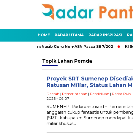
HOME
RADAR UTAMA
RADAR INSPIRASI
RA
an dan Penundaan: Nasib Guru Non-ASN Pasca SE 7/202
KI Su
Topik
Lahan Pemda
Proyek SRT Sumenep Disedia
Ratusan Miliar, Status Lahan 
Daerah
|
Pemerintahan
|
Pendidikan
|
Radar Publi
2026 - 09:07
SUMENEP, Radarpantura.id – Pemerintah
anggaran cukup fantastis untuk pembang
(SRT). Kabupaten Sumenep mendapat ku
miliar khusus…