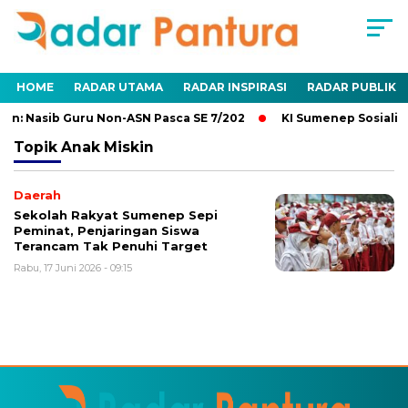
HOME
RADAR UTAMA
RADAR INSPIRASI
RADAR PUBLIK
n: Nasib Guru Non-ASN Pasca SE 7/202
KI Sumenep Sosialisa
Topik
Anak Miskin
Daerah
Sekolah Rakyat Sumenep Sepi
Peminat, Penjaringan Siswa
Terancam Tak Penuhi Target
Rabu, 17 Juni 2026 - 09:15