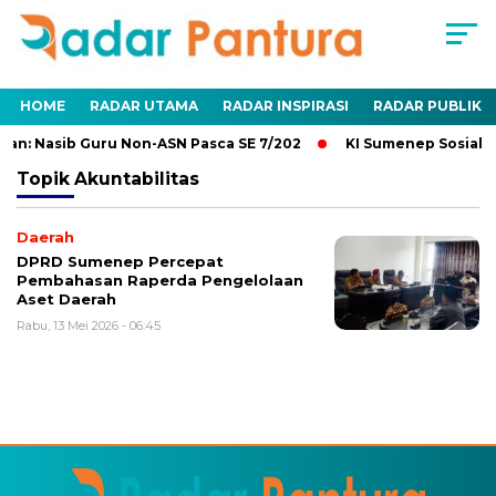
HOME
RADAR UTAMA
RADAR INSPIRASI
RADAR PUBLIK
an: Nasib Guru Non-ASN Pasca SE 7/202
KI Sumenep Sosialis
Topik
Akuntabilitas
Daerah
DPRD Sumenep Percepat
Pembahasan Raperda Pengelolaan
Aset Daerah
Rabu, 13 Mei 2026 - 06:45