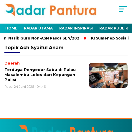
HOME
RADAR UTAMA
RADAR INSPIRASI
RADAR PUBLIK
n: Nasib Guru Non-ASN Pasca SE 7/202
KI Sumenep Sosialisa
Topik
Ach Syaiful Anam
Daerah
Terduga Pengedar Sabu di Pulau
Masalembu Lolos dari Kepungan
Polisi
Rabu, 24 Juni 2026 - 04:46