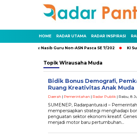
HOME
RADAR UTAMA
RADAR INSPIRASI
RA
 dan Penundaan: Nasib Guru Non-ASN Pasca SE 7/202
KI Sum
Topik
Wirausaha Muda
Bidik Bonus Demografi, Pem
Ruang Kreativitas Anak Muda
Daerah
|
Pemerintahan
|
Radar Publik
| Rabu, 8 Ju
SUMENEP, Radarpantura.id – Pemerinta
mempersiapkan strategi menghadapi bon
penguatan sektor ekonomi kreatif. Gener
menjadi motor baru pertumbuhan…