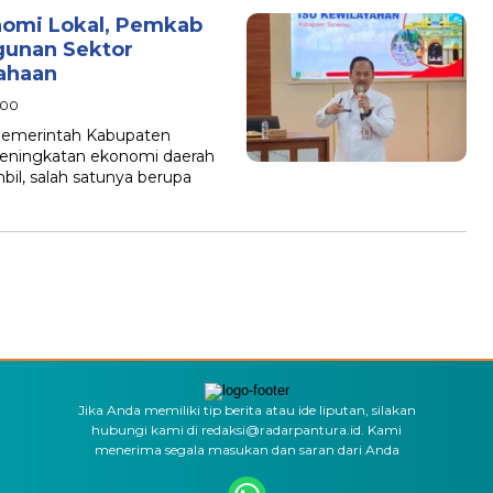
nomi Lokal, Pemkab
unan Sektor
ahaan
:00
Pemerintah Kabupaten
ningkatan ekonomi daerah
bil, salah satunya berupa
Jika Anda memiliki tip berita atau ide liputan, silakan
hubungi kami di redaksi@radarpantura.id. Kami
menerima segala masukan dan saran dari Anda