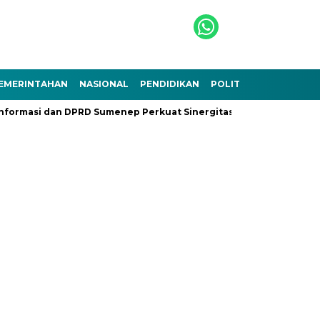
EMERINTAHAN
NASIONAL
PENDIDIKAN
POLITIK
TEKNOLOGI
formasi dan DPRD Sumenep Perkuat Sinergitas
Ramadhan Berk