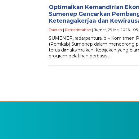
Optimalkan Kemandirian Eko
Sumenep Gencarkan Pembang
Ketenagakerjaa dan Kewiraus
Daerah
|
Pemerintahan
| Jumat, 29 Mei 2026 - 05
SUMENEP, radarpantura.id – Komitmen 
(Pemkab) Sumenep dalam mendorong pe
terus dimaksimalkan. Kebijakan yang diam
program pelatihan berbasis…