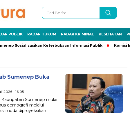
DAR PUBLIK
RADAR HUKUM
RADAR KRIMINAL
KESEHATAN
P
enep Sosialisasikan Keterbukaan Informasi Publik
Komisi In
kab Sumenep Buka
li 2026 - 16:05
h Kabupaten Sumenep mulai
us demografi melalui
asi muda diproyeksikan