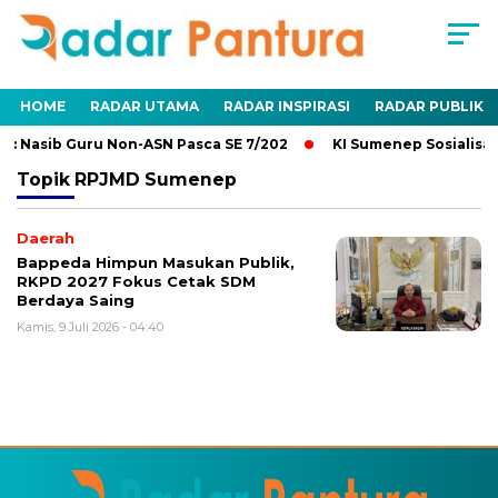
HOME
RADAR UTAMA
RADAR INSPIRASI
RADAR PUBLIK
: Nasib Guru Non-ASN Pasca SE 7/202
KI Sumenep Sosialisas
Topik
RPJMD Sumenep
Daerah
Bappeda Himpun Masukan Publik,
RKPD 2027 Fokus Cetak SDM
Berdaya Saing
Kamis, 9 Juli 2026 - 04:40