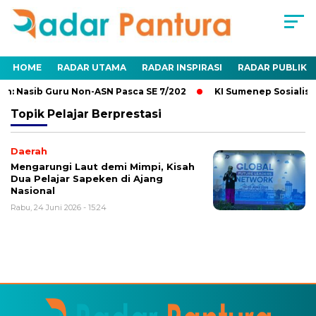
HOME
RADAR UTAMA
RADAR INSPIRASI
RADAR PUBLIK
n: Nasib Guru Non-ASN Pasca SE 7/202
KI Sumenep Sosialisa
Topik
Pelajar Berprestasi
Daerah
Mengarungi Laut demi Mimpi, Kisah
Dua Pelajar Sapeken di Ajang
Nasional
Rabu, 24 Juni 2026 - 15:24