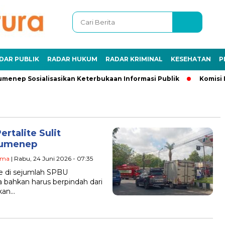
DAR PUBLIK
RADAR HUKUM
RADAR KRIMINAL
KESEHATAN
P
menep Sosialisasikan Keterbukaan Informasi Publik
Komisi I
rtalite Sulit
Sumenep
ama
| Rabu, 24 Juni 2026 - 07:35
te di sejumlah SPBU
bahkan harus berpindah dari
kan…