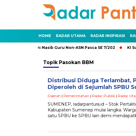
HOME
RADAR UTAMA
RADAR INSPIRASI
RA
n dan Penundaan: Nasib Guru Non-ASN Pasca SE 7/202
KI Su
Topik
Pasokan BBM
Distribusi Diduga Terlambat, Pe
Diperoleh di Sejumlah SPBU 
Daerah
|
Pemerintahan
|
Radar Publik
|
Radar Ut
SUMENEP, radarpantura.id – Stok Pertali
Kabupaten Sumenep mulai langka. Warga 
satu SPBU ke SPBU lain demi mendapat