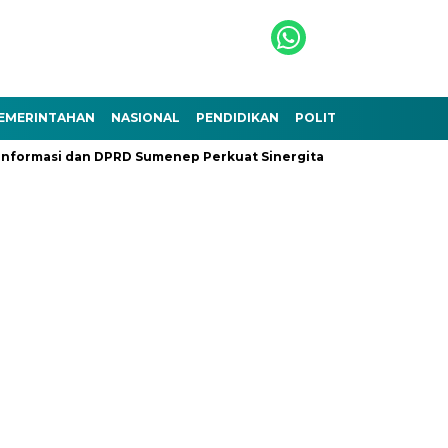
EMERINTAHAN
NASIONAL
PENDIDIKAN
POLITIK
TEKNOLOGI
nformasi dan DPRD Sumenep Perkuat Sinergitas
Ramadhan Ber