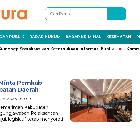
DAR PUBLIK
RADAR HUKUM
RADAR KRIMINAL
KESEHATAN
P
umenep Sosialisasikan Keterbukaan Informasi Publik
Komisi 
 Minta Pemkab
patan Daerah
 Juni 2026 - 09:09
Pemerintah Kabupaten
gungjawaban Pelaksanaan
i, legislatif tetap menyoroti