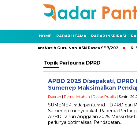
HOME
RADAR UTAMA
RADAR INSPIRASI
RA
an dan Penundaan: Nasib Guru Non-ASN Pasca SE 7/202
KI S
Topik
Paripurna DPRD
APBD 2025 Disepakati, DPRD
Sumenep Maksimalkan Penda
Daerah
|
Pemerintahan
|
Radar Publik
| Senin, 29
SUMENEP, radarpantura.id – DPRD dan 
Sumenep menyepakati Raperda Pertang
APBD Tahun Anggaran 2025. Meski disetuju
perlunya optimalisasi Pendapatan…