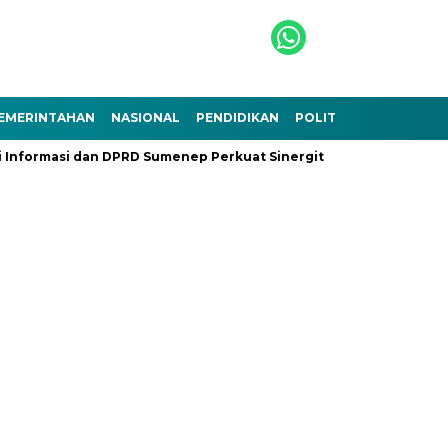
EMERINTAHAN
NASIONAL
PENDIDIKAN
POLITIK
TEKNOLOGI
Informasi dan DPRD Sumenep Perkuat Sinergitas
Ramadhan Be