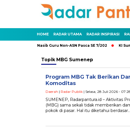
HOME
RADAR UTAMA
RADAR INSPIRASI
RA
 dan Penundaan: Nasib Guru Non-ASN Pasca SE 7/202
KI Sum
Topik
MBG Sumenep
Program MBG Tak Berikan Da
Komoditas
Daerah
|
Radar Publik
| Selasa, 28 Juli 2026 - 07:2
SUMENEP, Radarpantura.id – Aktivitas Pr
(MBG) sama sekali tidak memberikan da
pokok di pasar. Hal itu diketahui berdasar