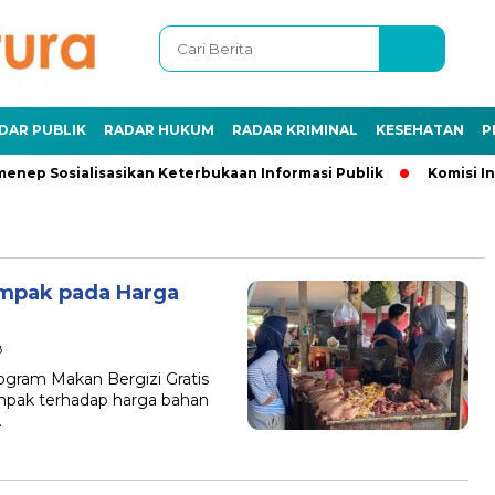
DAR PUBLIK
RADAR HUKUM
RADAR KRIMINAL
KESEHATAN
P
enep Sosialisasikan Keterbukaan Informasi Publik
Komisi In
mpak pada Harga
8
ogram Makan Bergizi Gratis
mpak terhadap harga bahan
…