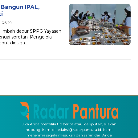
Bangun IPAL,
i
- 06:29
 limbah dapur SPPG Yayasan
uai sorotan. Pengelola
sebut diduga…
Jika Anda memiliki tip berita atau ide liputan, silakan
hubungi kami di redaksi@radarpantura.id. Kami
menerima segala masukan dan saran dari Anda