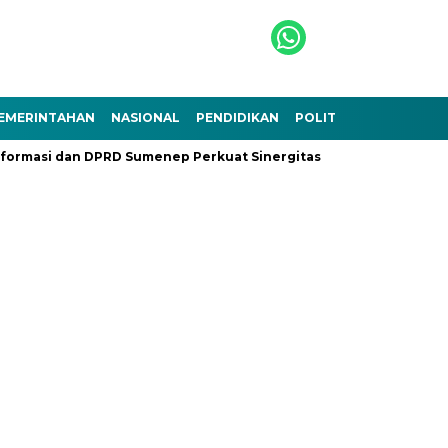
EMERINTAHAN
NASIONAL
PENDIDIKAN
POLITIK
TEKNOLOGI
formasi dan DPRD Sumenep Perkuat Sinergitas
Ramadhan Berk