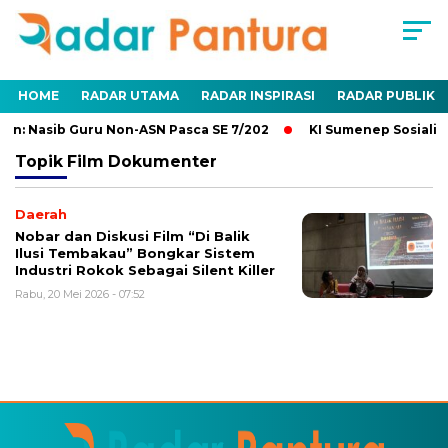
HOME
RADAR UTAMA
RADAR INSPIRASI
RADAR PUBLIK
n: Nasib Guru Non-ASN Pasca SE 7/202
KI Sumenep Sosialisa
Topik
Film Dokumenter
Daerah
Nobar dan Diskusi Film “Di Balik
Ilusi Tembakau” Bongkar Sistem
Industri Rokok Sebagai Silent Killer
Rabu, 20 Mei 2026 - 07:52