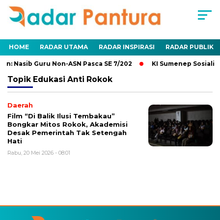
HOME
RADAR UTAMA
RADAR INSPIRASI
RADAR PUBLIK
an: Nasib Guru Non-ASN Pasca SE 7/202
KI Sumenep Sosialis
Topik
Edukasi Anti Rokok
Daerah
Film “Di Balik Ilusi Tembakau”
Bongkar Mitos Rokok, Akademisi
Desak Pemerintah Tak Setengah
Hati
Rabu, 20 Mei 2026 - 08:01