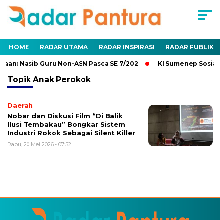
HOME
RADAR UTAMA
RADAR INSPIRASI
RADAR PUBLIK
aan: Nasib Guru Non-ASN Pasca SE 7/202
KI Sumenep Sosiali
Topik
Anak Perokok
Daerah
Nobar dan Diskusi Film “Di Balik
Ilusi Tembakau” Bongkar Sistem
Industri Rokok Sebagai Silent Killer
Rabu, 20 Mei 2026 - 07:52